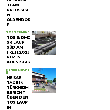
BEIM RC-
TEAM
PREUSSISCH
O
LDENDORF
TOS TERMINE
TOS & DMC
SK LAUF
SÜD AM
1.-2.11.2025
RD2 IN
AUGSBURG
RENNBERICHT
E
HEISSE T
AGE IN T
ÜRKHEIM! B
ERICHT Ü
BER DEN T
OS LAUF I
N T