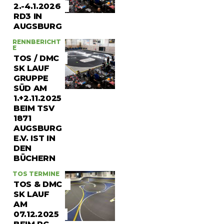
2.-4.1.2026
RD3 IN
AUGSBURG
RENNBERICHT
E
TOS / DMC
SK LAUF
GRUPPE
SÜD AM
1.+2.11.2025
BEIM TSV
1871
AUGSBURG
E.V. IST IN
DEN
BÜCHERN
TOS TERMINE
TOS & DMC
SK LAUF
AM
07.12.2025