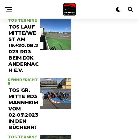
TOS TERMINE
TOS LAUF
MITTE/WE
ST AM
19.+20.08.2
023 RD3
BEIM DJK
ANDERNAC
H E.V.
RENNBERICHT
E
TOS GR.
MITTE RD3
MANNHEIM
VOM
02.07.2023
IN DEN
BÜCHERN!
TOS TERMINE